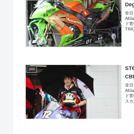
De
全日
All
ド菅
TRI
ST
JRR
CB
全日
All
ド菅
スカ