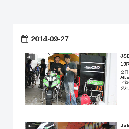
2014-09-27
JS
JRR
10
全日
All
ド菅
ダ姫
JS
JRR