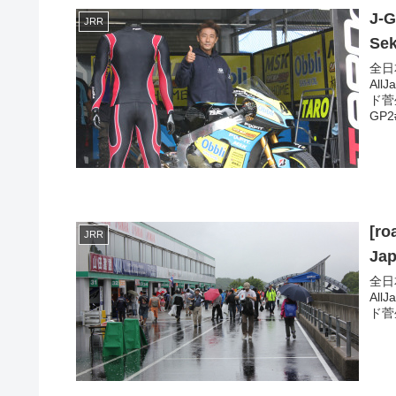
J-
JRR
Sek
全日
All
ド菅生
GP2
[r
JRR
Jap
全日
All
ド菅生