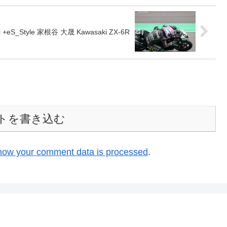
i +eS_Style 家根谷 大晟 Kawasaki ZX-6R
トを書き込む
how your comment data is processed
.