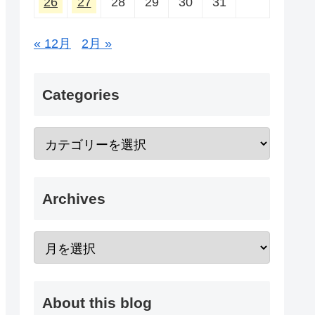
26
27
28
29
30
31
« 12月
2月 »
Categories
Archives
About this blog