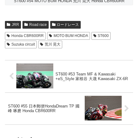
ST600 #54 MOTO BUM HONDA 荒川 晃大 Honda CBR600RR
JRR
Road race
ロードレース
Honda CBR600RR
MOTO BUM HONDA
ST600
Suzuka circuit
荒川 晃大
ST600 #53 Team MF & Kawasaki
+eS_Style 家根谷 大晟 Kawasaki ZX-6R
ST600 #55 日本郵便HondaDream TP 國
峰 啄磨 Honda CBR600RR