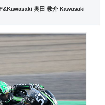
MF&Kawasaki 奥田 教介 Kawasaki