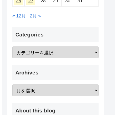
26
27
28
29
30
31
« 12月
2月 »
Categories
Archives
About this blog