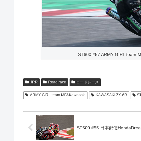
ST600 #57 ARMY GIRL team 
JRR
Road race
ロードレース
ARMY GIRL team MF&Kawasaki
KAWASAKI ZX-6R
S
ST600 #55 日本郵便HondaDrea