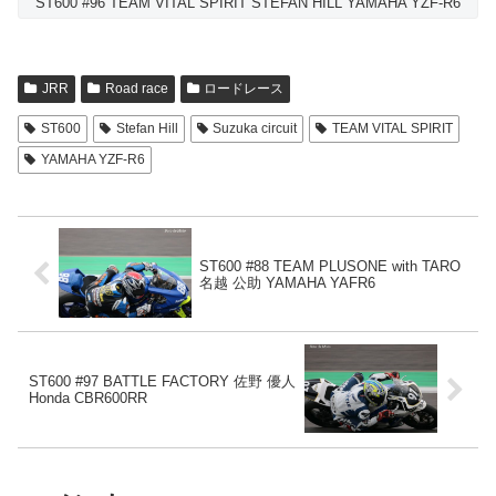
ST600 #96 TEAM VITAL SPIRIT STEFAN HILL YAMAHA YZF-R6
JRR
Road race
ロードレース
ST600
Stefan Hill
Suzuka circuit
TEAM VITAL SPIRIT
YAMAHA YZF-R6
ST600 #88 TEAM PLUSONE with TARO
名越 公助 YAMAHA YAFR6
ST600 #97 BATTLE FACTORY 佐野 優人
Honda CBR600RR