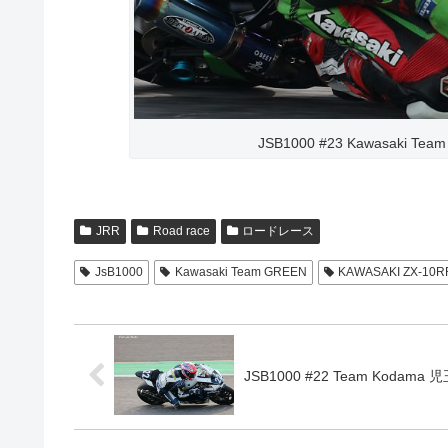
JSB1000 #23 Kawasaki Te
JRR
Road race
ロードレース
JsB1000
Kawasaki Team GREEN
KAWASAKI ZX-10R
JSB1000 #22 Team Kodama 