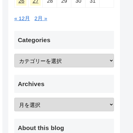
26
27
28
29
30
31
« 12月
2月 »
Categories
Archives
About this blog