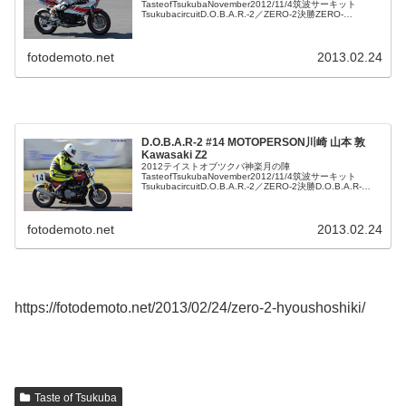
TasteofTsukubaNovember2012/11/4筑波サーキット
TsukubacircuitD.O.B.A.R.-2／ZERO-2決勝ZERO-
2#56TEAMSPREAD飯盛浩二郎Yamah...
fotodemoto.net
2013.02.24
D.O.B.A.R-2 #14 MOTOPERSON川崎 山本 敦
Kawasaki Z2
2012テイストオブツクバ神楽月の陣
TasteofTsukubaNovember2012/11/4筑波サーキット
TsukubacircuitD.O.B.A.R.-2／ZERO-2決勝D.O.B.A.R-
2#14MOTOPERSON川崎山本敦...
fotodemoto.net
2013.02.24
https://fotodemoto.net/2013/02/24/zero-2-hyoushoshiki/
Taste of Tsukuba