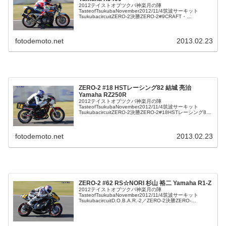
2012テイストオブツクバ神楽月の陣
TasteofTsukubaNovember2012/11/4筑波サーキット
TsukubacircuitZERO-2決勝ZERO-2#9CRAFT・
BOX&RFTJ松井忠則YamahaXJ400
fotodemoto.net
2013.02.23
ZERO-2 #18 HSTレーシング82 結城 亮治
Yamaha RZ250R
2012テイストオブツクバ神楽月の陣
TasteofTsukubaNovember2012/11/4筑波サーキット
TsukubacircuitZERO-2決勝ZERO-2#18HSTレーシング82
結城亮治YamahaRZ250R
fotodemoto.net
2013.02.23
ZERO-2 #62 RS☆NORI 杉山 裕二 Yamaha R1-Z
2012テイストオブツクバ神楽月の陣
TasteofTsukubaNovember2012/11/4筑波サーキット
TsukubacircuitD.O.B.A.R.-2／ZERO-2決勝ZERO-
2#62RS☆NORI杉山裕二YamahaR1-...