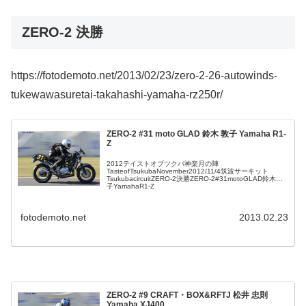
ZERO-2 決勝
https://fotodemoto.net/2013/02/23/zero-2-26-autowinds-
tukewawasuretai-takahashi-yamaha-rz250r/
ZERO-2 #31 moto GLAD 鈴木 敦子 Yamaha R1-
Z
2012テイストオブツクバ神楽月の陣
TasteofTsukubaNovember2012/11/4筑波サーキット
TsukubacircuitZERO-2決勝ZERO-2#31motoGLAD鈴木敦
子YamahaR1-Z
fotodemoto.net
2013.02.23
ZERO-2 #9 CRAFT・BOX&RFTJ 松井 忠則
Yamaha XJ400