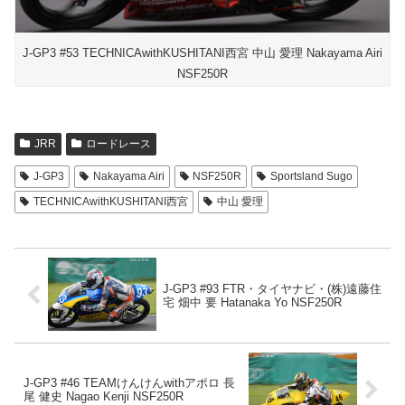
J-GP3 #53 TECHNICAwithKUSHITANI西宮 中山 愛理 Nakayama Airi
NSF250R
JRR
ロードレース
J-GP3
Nakayama Airi
NSF250R
Sportsland Sugo
TECHNICAwithKUSHITANI西宮
中山 愛理
J-GP3 #93 FTR・タイヤナビ・(株)遠藤住
宅 畑中 要 Hatanaka Yo NSF250R
J-GP3 #46 TEAMけんけんwithアポロ 長
尾 健史 Nagao Kenji NSF250R